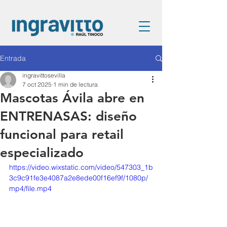
Entrada
ingravittosevilla
7 oct 2025
1 min de lectura
Mascotas Ávila abre en
ENTRENASAS: diseño
funcional para retail
especializado
https://video.wixstatic.com/video/547303_1b
3c9c91fe3e4087a2e8ede00f16ef9f/1080p/
mp4/file.mp4