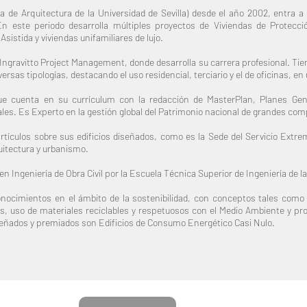
 de Arquitectura de la Universidad de Sevilla) desde el año 2002, entra a 
 este periodo desarrolla múltiples proyectos de Viviendas de Protección
istida y viviendas unifamiliares de lujo.
 Ingravitto Project Management, donde desarrolla su carrera profesional. Ti
rsas tipologías, destacando el uso residencial, terciario y el de oficinas, en 
ue cuenta en su currículum con la redacción de MasterPlan, Planes Ge
ales.
Es Experto en la gestión global del Patrimonio nacional de grandes c
artículos sobre sus edificios diseñados, como es la Sede del Servicio Ex
uitectura y urbanismo.
 Ingeniería de Obra Civil por la Escuela Técnica Superior de Ingeniería de la 
cimientos en el ámbito de la sostenibilidad, con conceptos tales como ef
, uso de materiales reciclables y respetuosos con el Medio Ambiente y pr
diseñados y premiados son Edificios de Consumo Energético Casi Nulo.