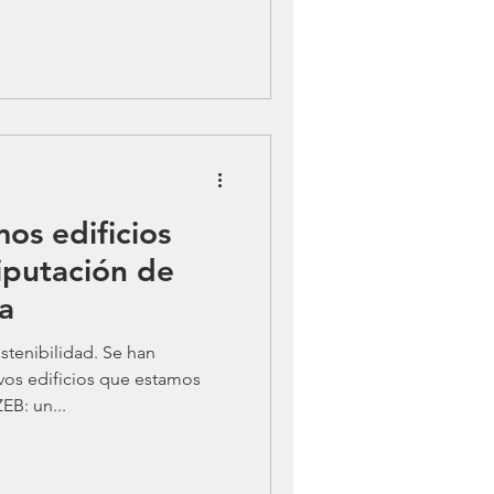
os edificios
iputación de
sa
stenibilidad. Se han
os edificios que estamos
EB: un...